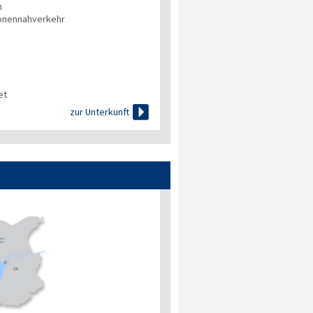
n
onennahverkehr
et

zur Unterkunft