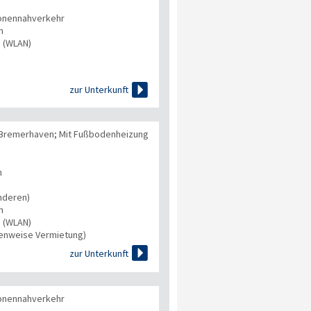
onennahverkehr
n
s (WLAN)

zur Unterkunft
n Bremerhaven; Mit Fußbodenheizung
t
n
nderen)
n
s (WLAN)
tenweise Vermietung)

zur Unterkunft
onennahverkehr