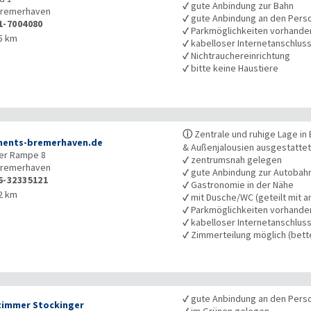
✓
gute Anbindung zur Bahn
remerhaven
✓
gute Anbindung an den Pers
1-7004080
✓
Parkmöglichkeiten vorhande
5 km
✓
kabelloser Internetanschlus
✓
Nichtrauchereinrichtung
✓
bitte keine Haustiere
ⓘ
Zentrale und ruhige Lage i
ments-bremerhaven.de
& Außenjalousien ausgestatte
er Rampe 8
✓
zentrumsnah gelegen
remerhaven
✓
gute Anbindung zur Autobah
6-32335121
✓
Gastronomie in der Nähe
2 km
✓
mit Dusche/WC (geteilt mit a
✓
Parkmöglichkeiten vorhande
✓
kabelloser Internetanschlus
✓
Zimmerteilung möglich (bet
✓
gute Anbindung an den Pers
zimmer Stockinger
✓
im Grünen gelegen