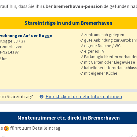
auf hin, dass Sie ihn über
bremerhaven-pension
.de
gefunden ha
Stareinträge in und um Bremerhaven
✓
zentrumsnah gelegen
wohnungen Auf der Kogge
✓
gute Anbindung zur Autobah
 Kogge 33 / 37
✓
eigene Dusche / WC
remerhaven
✓
eigenes TV
1-9214397
✓
Parkmöglichkeiten vorhande
2 km
✓
mit Garten oder Liegewiese
✓
kabelloser Internetanschlus
✓
mit eigener Küche
em Stareintrag?
Hier klicken für mehr
Informationen
Monteurzimmer etc. direkt in Bremerhaven
te
führt zum Detaileintrag