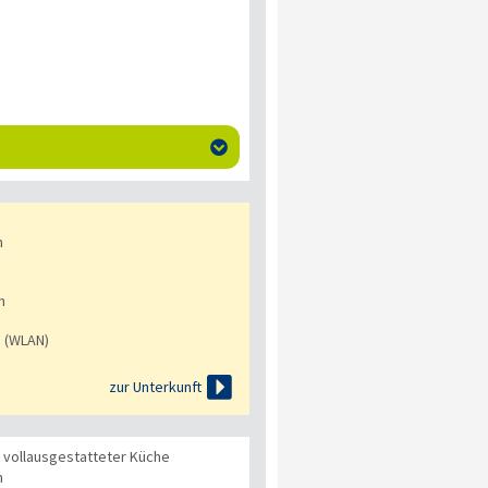

n
n
s (WLAN)

zur Unterkunft
t vollausgestatteter Küche
n