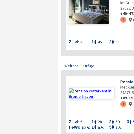
Im Grun
27572
B
+49-47
8

ab €:
45
55
Zi.
1
2


Weitere Einträge:
Pensio
Meckle
27578
B
+49-15
1

ab €:
28
50
Zi.
1
2
3



ab €:
a.A.
a.A.
FeWo
1
5

