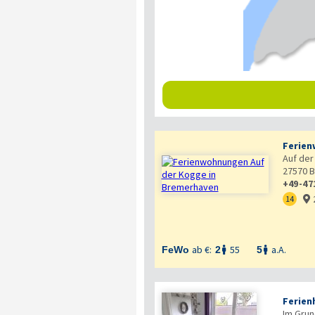
Ferien
Auf der
27570
B
+49-47
14

ab €:
55
a.A.
FeWo
2
5


Ferien
Im Grun