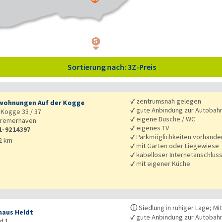
Sortierung nach: 3Z-Preis
✓
zentrumsnah gelegen
wohnungen Auf der Kogge
✓
gute Anbindung zur Autobah
 Kogge 33 / 37
✓
eigene Dusche / WC
remerhaven
✓
eigenes TV
1-9214397
✓
Parkmöglichkeiten vorhande
2 km
✓
mit Garten oder Liegewiese
✓
kabelloser Internetanschlus
✓
mit eigener Küche
ⓘ
Siedlung in ruhiger Lage; Mi
haus Heldt
✓
gute Anbindung zur Autobah
d 1