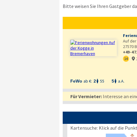
Bitte weisen Sie Ihren Gastgeber dar
Ferien
Auf der
27570
B
+49-47
14

ab €:
55
a.A.
FeWo
2
5


Für Vermieter:
Interesse an ein
Kartensuche: Klick auf die Punk