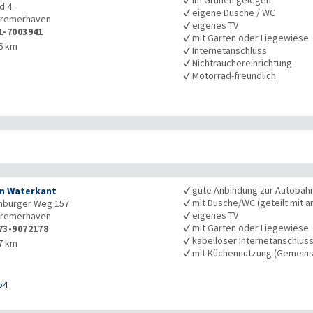
d 4
✓
eigene Dusche / WC
remerhaven
✓
eigenes TV
1-7003941
✓
mit Garten oder Liegewiese
6 km
✓
Internetanschluss
✓
Nichtrauchereinrichtung
✓
Motorrad-freundlich
✓
gute Anbindung zur Autobah
n Waterkant
✓
mit Dusche/WC (geteilt mit a
nburger Weg 157
✓
eigenes TV
remerhaven
✓
mit Garten oder Liegewiese
73-9072178
✓
kabelloser Internetanschlus
7 km
✓
mit Küchennutzung (Gemeins
54