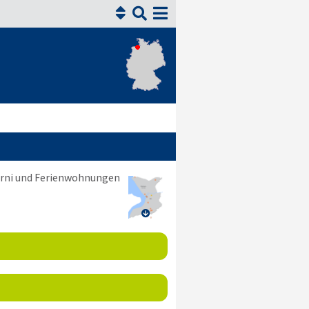


arni und Ferienwohnungen
