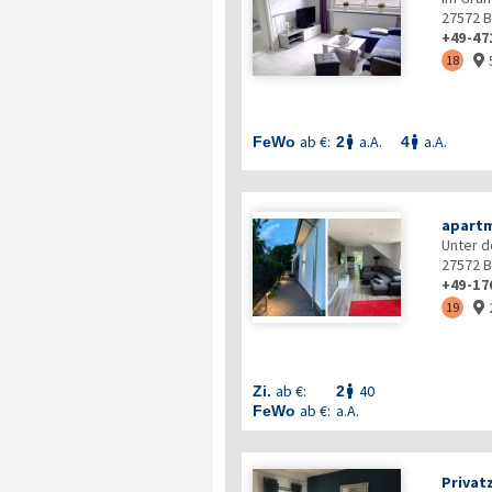
27572
B
+49-47
18

ab €:
a.A.
a.A.
FeWo
2
4


apart
Unter d
27572
B
+49-17
19

ab €:
40
Zi.
2

ab €:
a.A.
FeWo
Privat