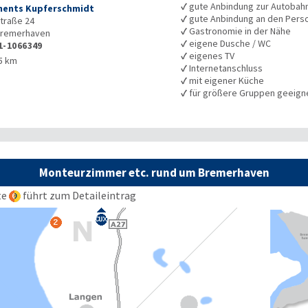
✓
gute Anbindung zur Autobah
ents Kupferschmidt
✓
gute Anbindung an den Pers
traße 24
✓
Gastronomie in der Nähe
remerhaven
✓
eigene Dusche / WC
1-1066349
✓
eigenes TV
5 km
✓
Internetanschluss
✓
mit eigener Küche
✓
für größere Gruppen geeign
Monteurzimmer etc. rund um Bremerhaven
te
führt zum Detaileintrag