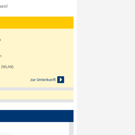
ben!
n
n
s (WLAN)

zur Unterkunft