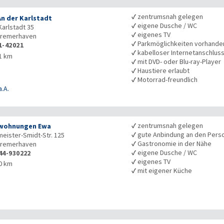
✓
zentrumsnah gelegen
An der Karlstadt
✓
eigene Dusche / WC
Karlstadt 35
✓
eigenes TV
remerhaven
✓
Parkmöglichkeiten vorhande
1-42021
✓
kabelloser Internetanschlus
1 km
✓
mit DVD- oder Blu-ray-Player
✓
Haustiere erlaubt
✓
Motorrad-freundlich
a.A.
✓
zentrumsnah gelegen
nwohnungen Ewa
✓
gute Anbindung an den Pers
eister-Smidt-Str. 125
✓
Gastronomie in der Nähe
remerhaven
✓
eigene Dusche / WC
44-930222
✓
eigenes TV
0 km
✓
mit eigener Küche