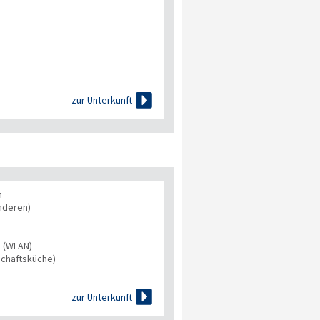

zur Unterkunft
n
nderen)
s (WLAN)
chaftsküche)

zur Unterkunft