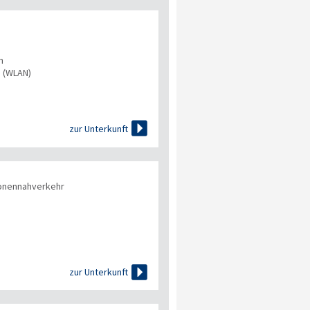
n
s (WLAN)

zur Unterkunft
onennahverkehr

zur Unterkunft