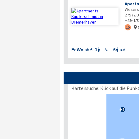
Apartm
Wesers
27572
B
+49-17
15

ab €:
a.A.
a.A.
FeWo
1
6


Kartensuche: Klick auf die Punk