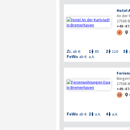
Hotel 
An der 
27568
B
+49-47
4

ab €:
85
110
Zi.
1
2
3



ab €:
a.A.
FeWo
Ferie
Bürgerm
27568
B
+49-47
13

ab €:
a.A.
a.A.
FeWo
2
4

